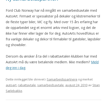
Ford Club Norway har nå inngått en samarbeidsavtale med
AutoArt. Firmaet er spesialister på dekaler og klistremerker til
de fleste typer biler, MC og fly. Med over 15 års erfaring har
de opparbeidet seg et enormt arkiv med logoer, og det de
ikke har finner eller lager de for deg. AutoArts hovedfokus er
fra vanlige dekaler og dekor til firmabiler til gatebiler, løpsbiler
og showbiler.
Dersom du ønsker å ta del i rabattavtalen klubben har med
AutoArt må du være betalende medlem. Ikke medlem?
Meld
deg inn i dag
.
Dette innlegget ble skrevet i
Samarbeidspartnere
og merket
autoart
,
rabattavtale
,
samarbeidsavtale
,
august 24, 2010
av
Stian
Sælebakke
.