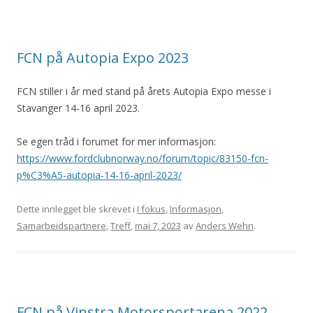
FCN på Autopia Expo 2023
FCN stiller i år med stand på årets Autopia Expo messe i
Stavanger 14-16 april 2023.
Se egen tråd i forumet for mer informasjon:
https://www.fordclubnorway.no/forum/topic/83150-fcn-
p%C3%A5-autopia-14-16-april-2023/
Dette innlegget ble skrevet i
I fokus
,
Informasjon
,
Samarbeidspartnere
,
Treff
,
mai 7, 2023
av
Anders Wehn
.
FCN på Vinstra Motorsportarena 2022