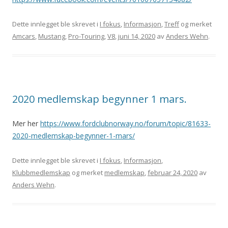
Dette innlegget ble skrevet i
I fokus
,
Informasjon
,
Treff
og merket
Amcars
,
Mustang
,
Pro-Touring
,
V8
,
juni 14, 2020
av
Anders Wehn
.
2020 medlemskap begynner 1 mars.
Mer her
https://www.fordclubnorway.no/forum/topic/81633-
2020-medlemskap-begynner-1-mars/
Dette innlegget ble skrevet i
I fokus
,
Informasjon
,
Klubbmedlemskap
og merket
medlemskap
,
februar 24, 2020
av
Anders Wehn
.