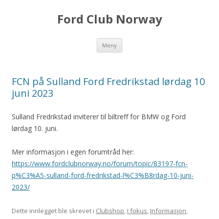
Ford Club Norway
Hopp
Meny
til
innhold
FCN på Sulland Ford Fredrikstad lørdag 10
juni 2023
Sulland Fredrikstad inviterer til biltreff for BMW og Ford
lørdag 10. juni.
Mer informasjon i egen forumtråd her:
https://www.fordclubnorway.no/forum/topic/83197-fcn-
p%C3%A5-sulland-ford-fredrikstad-l%C3%B8rdag-10-juni-
2023/
Dette innlegget ble skrevet i
Clubshop
,
I fokus
,
Informasjon
,