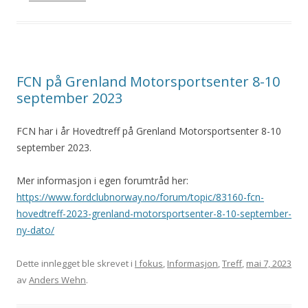
FCN på Grenland Motorsportsenter 8-10
september 2023
FCN har i år Hovedtreff på Grenland Motorsportsenter 8-10
september 2023.
Mer informasjon i egen forumtråd her:
https://www.fordclubnorway.no/forum/topic/83160-fcn-
hovedtreff-2023-grenland-motorsportsenter-8-10-september-
ny-dato/
Dette innlegget ble skrevet i
I fokus
,
Informasjon
,
Treff
,
mai 7, 2023
av
Anders Wehn
.