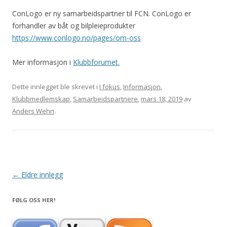
ConLogo er ny samarbeidspartner til FCN. ConLogo er
forhandler av båt og bilpleieprodukter
https://www.conlogo.no/pages/om-oss
Mer informasjon i
Klubbforumet.
Dette innlegget ble skrevet i
I fokus
,
Informasjon
,
Klubbmedlemskap
,
Samarbeidspartnere
,
mars 18, 2019
av
Anders Wehn
.
Innleggsnavigasjon
←
Eldre innlegg
FØLG OSS HER!