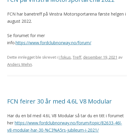
FCN har banetreff på Vinstra Motorsportarena første helgen i
august 2022.
Se forumet for mer
info.
https://www.fordclubnorway.no/forum/
Dette innlegget ble skrevet i
I fokus
,
Treff
,
desember 19, 2021
av
Anders Wehn
.
FCN feirer 30 år med 4.6L V8 Modular
Har du en bil med 4.6L V8 Modular så tar du en titt i forumet
her
https://www.fordclubnorway.no/forum/topic/82633-46l-
v8-modular-har-30-%C3%A5rs-jubileum-i-2021/