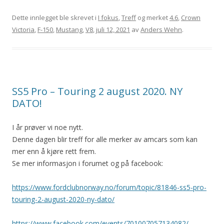
Dette innlegget ble skrevet i
I fokus
,
Treff
og merket
4.6
,
Crown
Victoria
,
F-150
,
Mustang
,
V8
,
juli 12, 2021
av
Anders Wehn
.
SS5 Pro – Touring 2 august 2020. NY
DATO!
I år prøver vi noe nytt.
Denne dagen blir treff for alle merker av amcars som kan
mer enn å kjøre rett frem.
Se mer informasjon i forumet og på facebook:
https://www.fordclubnorway.no/forum/topic/81846-ss5-pro-
touring-2-august-2020-ny-dato/
https://www.facebook.com/events/701007057134082/