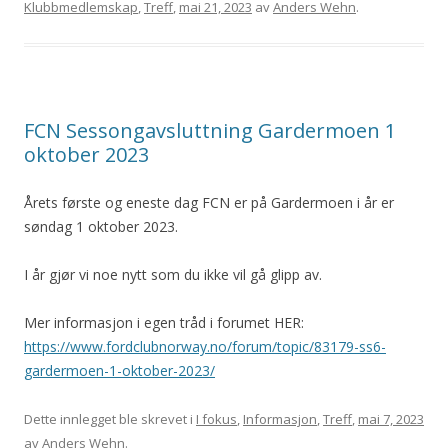
Klubbmedlemskap
,
Treff
,
mai 21, 2023
av
Anders Wehn
.
FCN Sessongavsluttning Gardermoen 1
oktober 2023
Årets første og eneste dag FCN er på Gardermoen i år er
søndag 1 oktober 2023.
I år gjør vi noe nytt som du ikke vil gå glipp av.
Mer informasjon i egen tråd i forumet HER:
https://www.fordclubnorway.no/forum/topic/83179-ss6-
gardermoen-1-oktober-2023/
Dette innlegget ble skrevet i
I fokus
,
Informasjon
,
Treff
,
mai 7, 2023
av
Anders Wehn
.